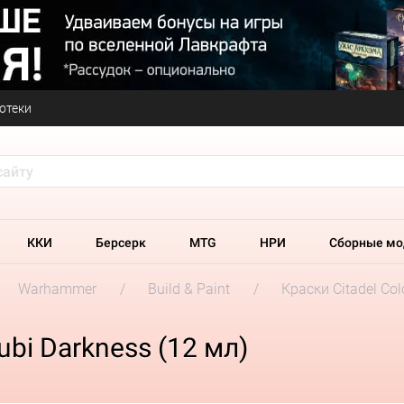
отеки
ККИ
Берсерк
MTG
НРИ
Сборные мо
Warhammer
Build & Paint
Краски Citadel Col
ubi Darkness (12 мл)