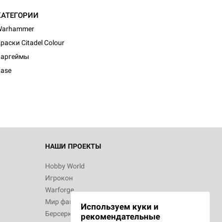
КАТЕГОРИИ
Warhammer
раски Citadel Colour
d Монстры
Варгеймы
ase
 Зомбицид:
НАШИ ПРОЕКТЫ
Hobby World
Игрокон
 Берсерк.
Warforge
в
Мир фантастики
Используем куки и
Берсерк
рекомендательные