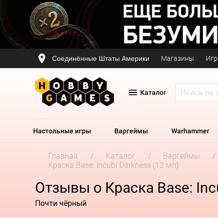
Соединённые Штаты Америки
Магазины
Игр
Каталог
Настольные игры
Варгеймы
Warhammer
Главная
Каталог
Варгеймы
Краска Base: Incubi Darkness (12 мл)
Отзывы о Краска Base: Inc
Почти чёрный