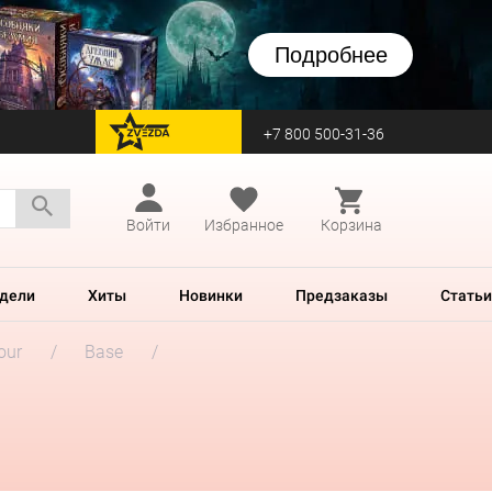
Подробнее
+7 800 500-31-36
перейти на Zvezda
Войти
Избранное
Корзина
дели
Хиты
Новинки
Предзаказы
Статьи
our
Base