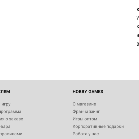
К
Настольная игра Hobby Worl
Египта
B
1 991
Настольная игра Hobby World
Белая смерть
12 990
ЕЛЯМ
HOBBY GAMES
 игру
О магазине
программа
Франчайзинг
Настольная игра Hobby World
я о заказе
Игры оптом
Сердце роя. Дисплей бустеро
овара
Корпоративные подарки
3 490
 правилами
Работа у нас