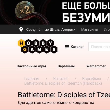
Соединённые Штаты Америки
Магазины
Игр
Каталог
Настольные игры
Варгеймы
Warhammer
Главная
Каталог
Варгеймы
Battletome: Disciples of Tzeentch (Hardback)
Battletome: Disciples of Tz
Для адептов самого тёмного колдовства