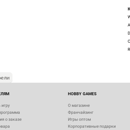
A
D
Настольная игра Hobby Worl
C
Египта
R
1 991
рели
Настольная игра Hobby World
Белая смерть
12 990
ЕЛЯМ
HOBBY GAMES
 игру
О магазине
программа
Франчайзинг
Настольная игра Hobby World
я о заказе
Игры оптом
Сердце роя. Дисплей бустеро
овара
Корпоративные подарки