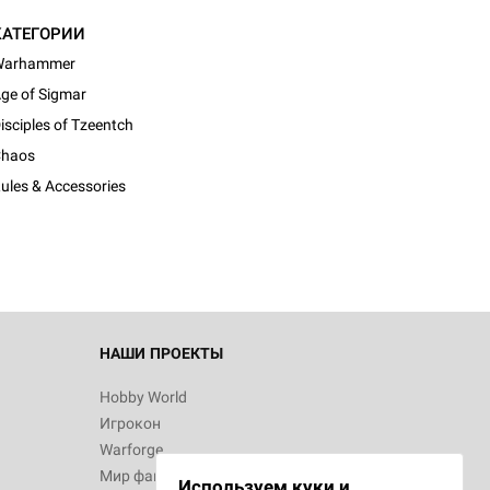
КАТЕГОРИИ
Warhammer
ge of Sigmar
isciples of Tzeentch
d Монстры
haos
ules & Accessories
 Зомбицид:
НАШИ ПРОЕКТЫ
Hobby World
Игрокон
 Берсерк.
Warforge
в
Мир фантастики
Используем куки и