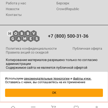
Работа у нас
Берсерк
Новости
CrowdRepublic
Контакты
+7 (800) 500-31-36
Политика конфиденциальности
Публичная оферта
Правила акций со скидкой
Копирование материалов разрешено только по согласию
администрации
Содержимое сайта не является публичной офертой
На сайте Hobby Games применяются
рекомендательные
технологии
.
Используем
рекомендательные технологии
и
файлы куки.
Оставаясь с нами, вы соглашаетесь на их применение
Уведомить о наличии
OK