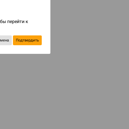
Код товара: 87582
1 190 ₽
обы перейти к
до 119
бонусов на следующие покупки
тмена
Подтвердить
Купить
В избранное