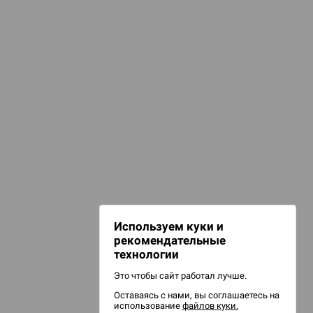
КАТЕГОРИИ
Карты
арты для покера
лассические игры
НАШИ ПРОЕКТЫ
Hobby World
Игрокон
Warforge
Мир фантастики
Используем куки и
Берсерк
рекомендательные
CrowdRepublic
технологии
Это чтобы сайт работал лучше.
Оставаясь с нами, вы соглашаетесь на
использование
файлов куки.