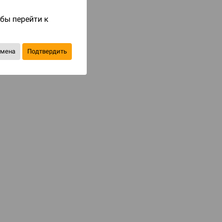
Код товара: 61432
обы перейти к
490 ₽
до 49
бонусов на следующие покупки
тмена
Подтвердить
Уведомить о наличии
В избранное