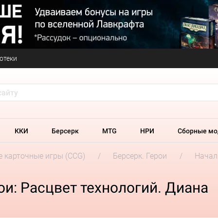
отеки
ККИ
Берсерк
MTG
НРИ
Сборные мо
 карточные игры (CCG)
Берсерк. Герои
Начал
ои: Расцвет технологий. Диана