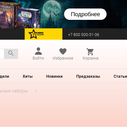
Подробнее
+7 800 500-31-36
перейти на Zvezda
Войти
Избранное
Корзина
дели
Хиты
Новинки
Предзаказы
Статьи
ьные наборы