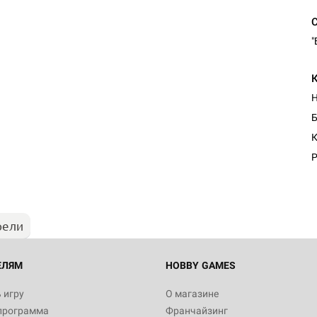
"
Б
К
Р
рели
ЕЛЯМ
HOBBY GAMES
 игру
О магазине
программа
Франчайзинг