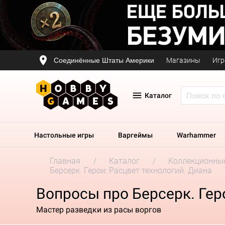
Соединённые Штаты Америки
Магазины
Игр
Каталог
Настольные игры
Варгеймы
Warhammer
Главная
Каталог
Коллекционные
Берсерк. Герои: Расцвет технологий. Диана
Вопросы про Берсерк. Гер
Мастер разведки из расы воргов