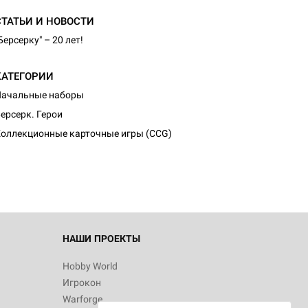
СТАТЬИ И НОВОСТИ
Берсерку" – 20 лет!
КАТЕГОРИИ
Начальные наборы
d Журнал
ерсерк. Герои
к: Братья
оллекционные карточные игры (CCG)
d Звёздные
НАШИ ПРОЕКТЫ
Hobby World
Игрокон
d Сумерки
Warforge
: Грозовой