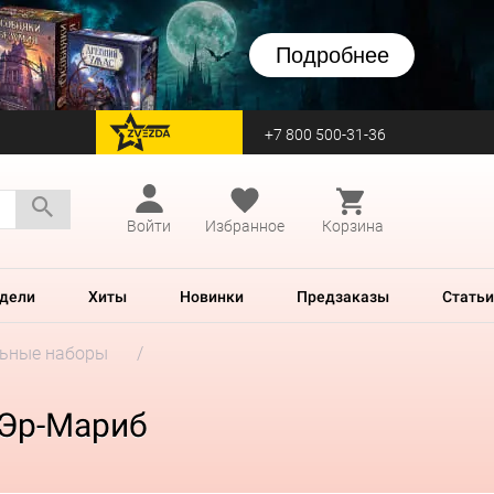
Подробнее
+7 800 500-31-36
перейти на Zvezda
Войти
Избранное
Корзина
дели
Хиты
Новинки
Предзаказы
Статьи
ьные наборы
 Эр-Мариб