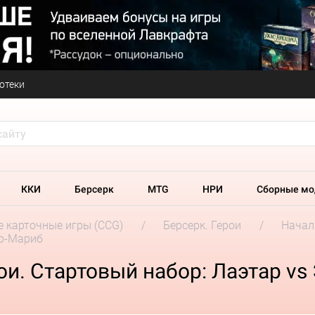
отеки
ККИ
Берсерк
MTG
НРИ
Сборные мо
 карточные игры (CCG)
Берсерк. Герои
Начал
Эр-Мариб
ои. Стартовый набор: Лаэтар vs