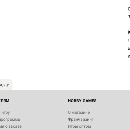
"
Настольная игра Hobby Worl
Б
"Мир фантастики. Спецвыпус
Стругацкие"
К
1 490
рели
Настольная игра Hobby Worl
империи: Боевая тревога
799
ЕЛЯМ
HOBBY GAMES
 игру
О магазине
программа
Франчайзинг
Настольная игра Hobby Worl
я о заказе
Игры оптом
империи. Четвёртая редакция