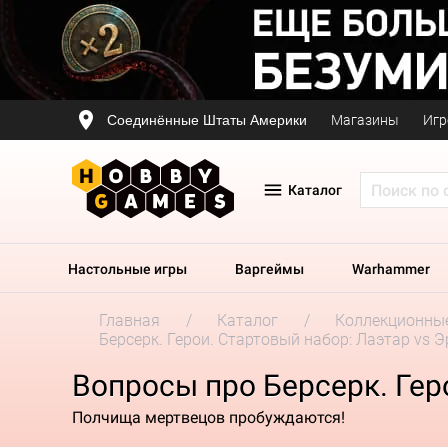
Соединённые Штаты Америки
Магазины
Игр
Каталог
Настольные игры
Варгеймы
Warhammer
Главная
Каталог
Коллекционные
Берсерк. Герои. Стартовый набор: Лаэтар vs 
Вопросы про Берсерк. Гер
Полчища мертвецов пробуждаются!