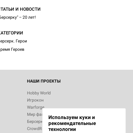
СТАТЬИ И НОВОСТИ
Берсерку" – 20 лет!
d Монстры
КАТЕГОРИИ
ерсерк. Герои
ремя Героев
 Зомбицид:
НАШИ ПРОЕКТЫ
Hobby World
Игрокон
 Берсерк.
Warforge
в
Мир фантастики
Используем куки и
Берсерк
рекомендательные
CrowdRepublic
технологии