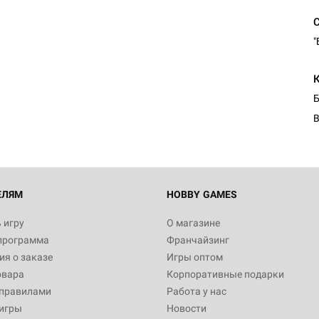
"
Настольная игра Hobby Worl
Египта
1 991
Б
В
Настольная игра Hobby World
Белая смерть
12 990
ЕЛЯМ
HOBBY GAMES
 игру
О магазине
программа
Франчайзинг
Настольная игра Hobby World
я о заказе
Игры оптом
Сердце роя. Дисплей бустеро
овара
Корпоративные подарки
3 490
 правилами
Работа у нас
игры
Новости