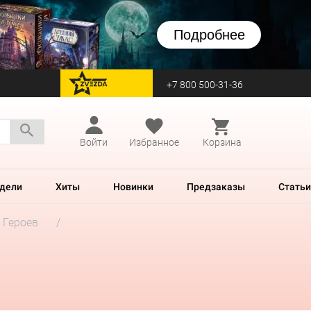
Подробнее
+7 800 500-31-36
перейти на Zvezda
Войти
Избранное
Корзина
дели
Хиты
Новинки
Предзаказы
Статьи
 Героев