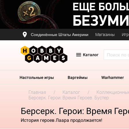
Соединённые Штаты Америки
Магазины
Игр
Каталог
Настольные игры
Варгеймы
Warhammer
Главная
Каталог
Коллекционные
Берсерк. Герои: Время Героев. Бустер
Берсерк. Герои: Время Гер
История героев Лаара продолжается!