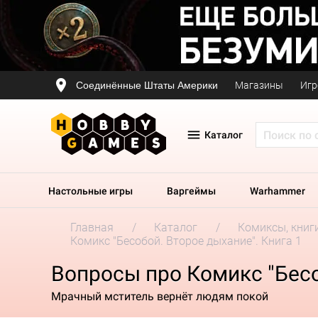
Соединённые Штаты Америки
Магазины
Игр
Каталог
Настольные игры
Варгеймы
Warhammer
Главная
Каталог
Комиксы, книг
Комикс "Бесобой. Второе дыхание". Книга 1
Вопросы про Комикс "Бесо
Мрачный мститель вернёт людям покой