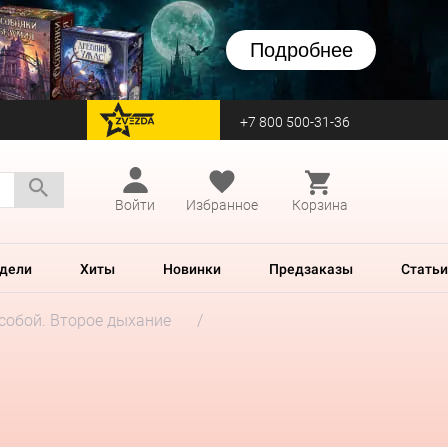
Подробнее
+7 800 500-31-36
перейти на Zvezda
Войти
Избранное
Корзина
дели
Хиты
Новинки
Предзаказы
Статьи
собой. Второе дыхание