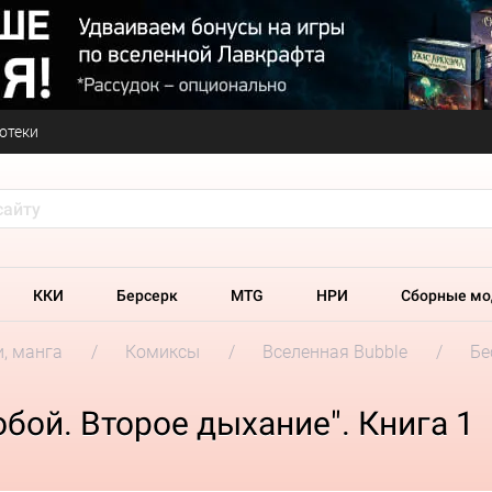
отеки
ККИ
Берсерк
MTG
НРИ
Сборные мо
и, манга
Комиксы
Вселенная Bubble
Бе
бой. Второе дыхание". Книга 1