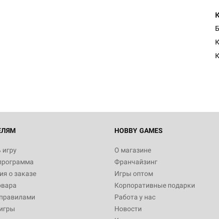
Б
К
ЕЛЯМ
HOBBY GAMES
 игру
О магазине
программа
Франчайзинг
я о заказе
Игры оптом
овара
Корпоративные подарки
 правилами
Работа у нас
игры
Новости