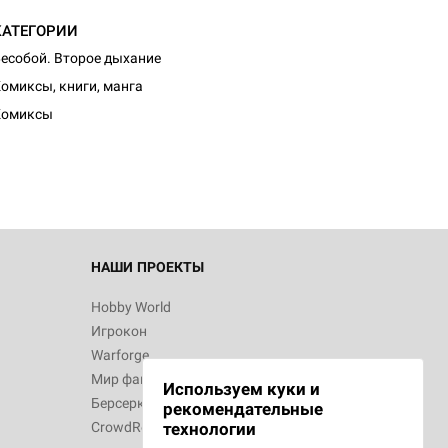
КАТЕГОРИИ
есобой. Второе дыхание
омиксы, книги, манга
Комиксы
НАШИ ПРОЕКТЫ
Hobby World
Игрокон
Warforge
Мир фантастики
Используем куки и
Берсерк
рекомендательные
CrowdRepublic
технологии