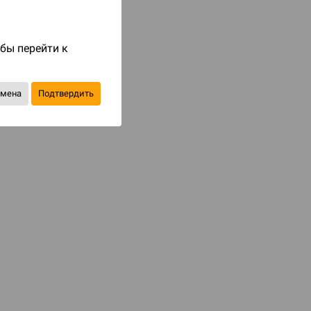
Код товара: 77797
1 490 ₽
обы перейти к
до 149
бонусов на следующие покупки
тмена
Подтвердить
Уведомить о наличии
В избранное