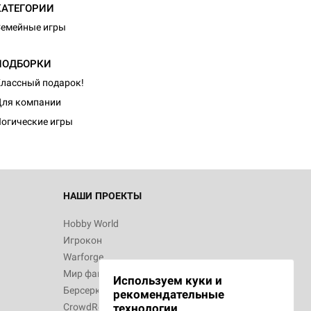
КАТЕГОРИИ
емейные игры
ПОДБОРКИ
лассный подарок!
ля компании
огические игры
НАШИ ПРОЕКТЫ
Hobby World
Игрокон
Warforge
Мир фантастики
Используем куки и
Берсерк
рекомендательные
CrowdRepublic
технологии