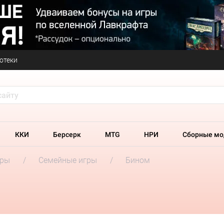
отеки
ККИ
Берсерк
MTG
НРИ
Сборные мо
гры
Семейные игры
Бином