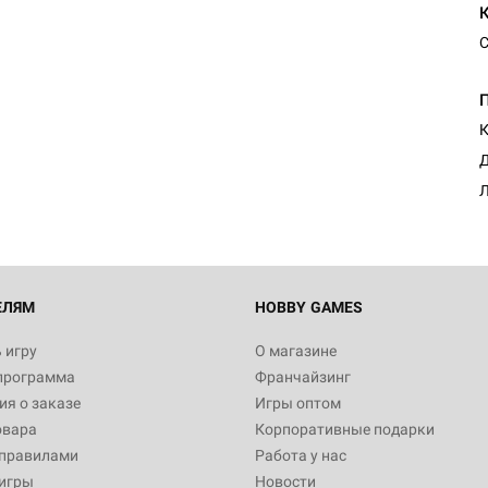
С
К
Д
Л
ЕЛЯМ
HOBBY GAMES
 игру
О магазине
программа
Франчайзинг
я о заказе
Игры оптом
овара
Корпоративные подарки
 правилами
Работа у нас
игры
Новости