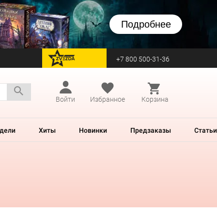
Подробнее
+7 800 500-31-36
перейти на Zvezda
Войти
Избранное
Корзина
дели
Хиты
Новинки
Предзаказы
Статьи