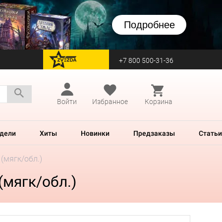
Подробнее
+7 800 500-31-36
перейти на Zvezda
Войти
Избранное
Корзина
дели
Хиты
Новинки
Предзаказы
Статьи
(мягк/обл.)
(мягк/обл.)