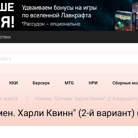
отеки
ККИ
Берсерк
MTG
НРИ
Сборные мо
и, манга
Комикс "Бэтмен. Харли Квинн" (2-й вариант) 
н. Харли Квинн" (2-й вариант) 