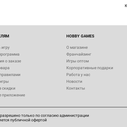
К
Настольная игра Hobby World
Белая смерть
12 990
ЕЛЯМ
HOBBY GAMES
 игру
О магазине
программа
Франчайзинг
Настольная игра Hobby Worl
я о заказе
Игры оптом
Аркхэма. Карточная игра
овара
Корпоративные подарки
3 490
 правилами
Работа у нас
игры
Новости
з скидки
Контакты
е приложение
Настольная игра Hobby Worl
Аркхэма. Карточная игра: Вт
4 990
разрешено только по согласию администрации
яется публичной офертой