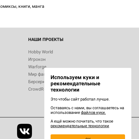
омиксы, книги, манга
 Зомбицид:
НАШИ ПРОЕКТЫ
Hobby World
Игрокон
d Ужас
Warforge
Мир фантастики
Используем куки и
Берсерк
рекомендательные
CrowdRepublic
технологии
Это чтобы сайт работал лучше.
Оставаясь с нами, вы соглашаетесь на
d Ужас
использование
файлов куки.
орой сезон
А ещё можно почитать, что такое
рекомендательные технологии