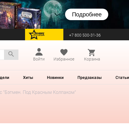
Подробнее
+7 800 500-31-36
перейти на Zvezda
Войти
Избранное
Корзина
дели
Хиты
Новинки
Предзаказы
Статьи
с "Бэтмен. Под Красным Колпаком"