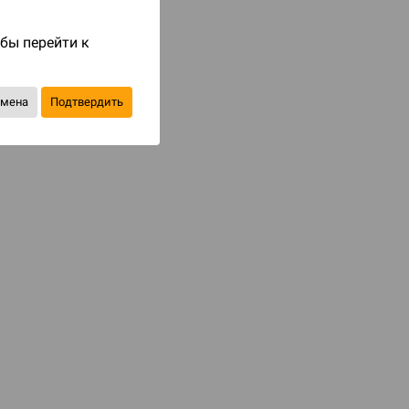
Код товара: 84059
обы перейти к
973 ₽
1 390 ₽
-30%
Экономия
417 ₽
тмена
Подтвердить
Уведомить о наличии
В избранное
КАТЕГОРИИ