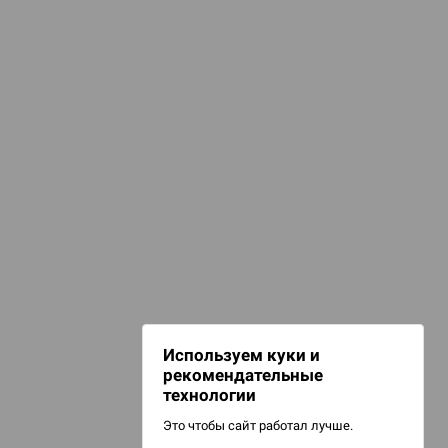
лэксэд
d Журнал
омиксы, книги, манга
к: Братья
Комиксы
d Звёздные
НАШИ ПРОЕКТЫ
Hobby World
Игрокон
d Сумерки
Warforge
: Грозовой
Мир фантастики
Используем куки и
Берсерк
рекомендательные
CrowdRepublic
технологии
Это чтобы сайт работал лучше.