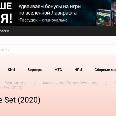
отеки
ККИ
Берсерк
MTG
НРИ
Сборные мо
Warhammer
Аксессуары Games Workshop
К
e Set (2020)
 Set (2020)