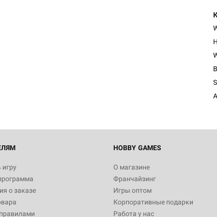
Н
W
B
S
A
ЕЛЯМ
HOBBY GAMES
 игру
О магазине
программа
Франчайзинг
я о заказе
Игры оптом
овара
Корпоративные подарки
 правилами
Работа у нас