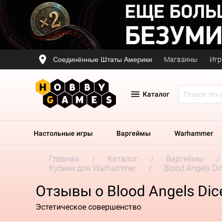
Соединённые Штаты Америки
Магазины
Игр
Каталог
Настольные игры
Варгеймы
Warhammer
Главная
Каталог
Варгеймы
Кубики для Warhammer
Blood Angels Dic
Отзывы о Blood Angels Dice
Эстетическое совершенство