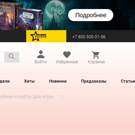
Подробнее
+7 800 500-31-36
перейти на Zvezda
Войти
Избранное
Корзина
дели
Хиты
Новинки
Предзаказы
Статьи
убики и карты для игры