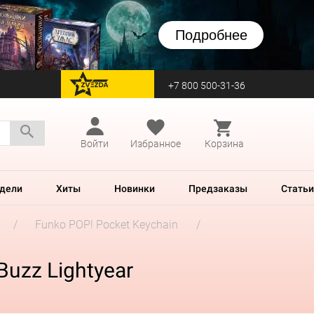
Подробнее
+7 800 500-31-36
перейти на Zvezda
Войти
Избранное
Корзина
дели
Хиты
Новинки
Предзаказы
Статьи
Funko POP! Pocket Keychain
Buzz Lightyear