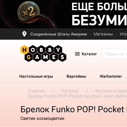
Соединённые Штаты Америки
Магазины
Игр
Каталог
Настольные игры
Варгеймы
Warhammer
Главная
Каталог
Фигурки и сув
Брелок Funko POP! Pocket Keychain. Alien Remix.
Брелок Funko POP! Pocket Ke
Светик космоцветик