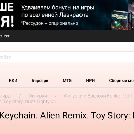
отеки
ККИ
Берсерк
MTG
НРИ
Сборные мо
ениры
Фигурки
Фигурки и брелоки Funko POP!
 Toy Story: Buzz Lightyear
ychain. Alien Remix. Toy Story: 