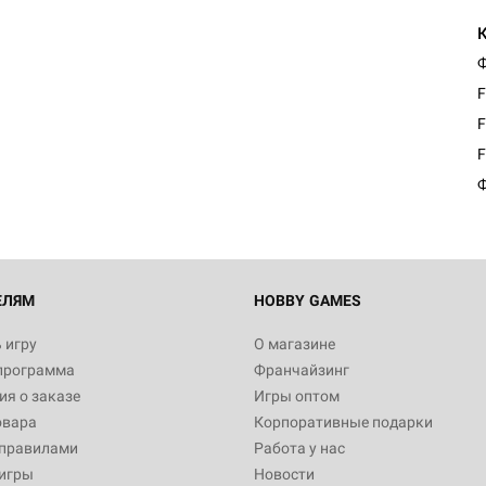
Ф
F
Настольная игра Hobby World
Белая смерть
F
12 990
F
Ф
Настольная игра Hobby Worl
империи: Боевая тревога
799
ЕЛЯМ
HOBBY GAMES
 игру
О магазине
программа
Франчайзинг
Настольная игра Hobby Worl
я о заказе
Игры оптом
Аркхэма. Карточная игра: Пи
овара
Корпоративные подарки
Вейл. Кампания
4 990
 правилами
Работа у нас
игры
Новости