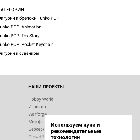
КАТЕГОРИИ
игурки и брелоки Funko POP!
unko POP! Animation
 Зомбицид:
unko POP! Toy Story
unko POP! Pocket Keychain
игурки и сувениры
d Звёздные
НАШИ ПРОЕКТЫ
Hobby World
Игрокон
d Ужас
Warforge
р в Хемлок-
Мир фантастики
Используем куки и
Берсерк
рекомендательные
CrowdRepublic
технологии