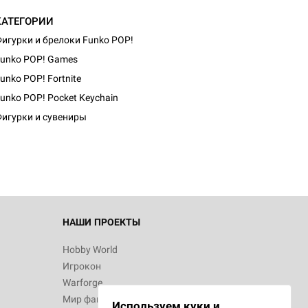
КАТЕГОРИИ
игурки и брелоки Funko POP!
unko POP! Games
unko POP! Fortnite
d Монстры
unko POP! Pocket Keychain
игурки и сувениры
 Зомбицид:
НАШИ ПРОЕКТЫ
Hobby World
Игрокон
d Ужас
Warforge
Мир фантастики
Используем куки и