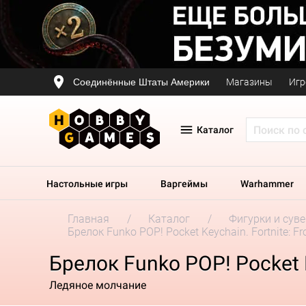
Соединённые Штаты Америки
Магазины
Игр
Каталог
Настольные игры
Варгеймы
Warhammer
Главная
Каталог
Фигурки и сув
Брелок Funko POP! Pocket Keychain. Fortnite: F
Брелок Funko POP! Pocket K
Ледяное молчание