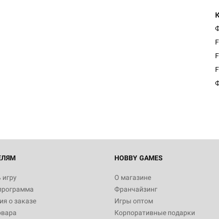
Ф
F
F
Настольная игра Hobby Worl
F
Египта
Ф
1 991
Настольная игра Hobby World
Белая смерть
12 990
ЕЛЯМ
HOBBY GAMES
 игру
О магазине
программа
Франчайзинг
Настольная игра Hobby Worl
я о заказе
Игры оптом
Аркхэма. Карточная игра
овара
Корпоративные подарки