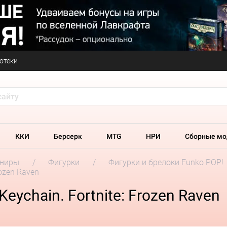
отеки
ККИ
Берсерк
MTG
НРИ
Сборные мо
ениры
Фигурки
Фигурки и брелоки Funko POP!
rozen Raven
eychain. Fortnite: Frozen Raven