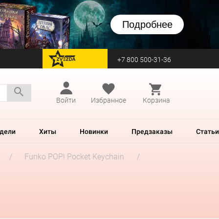
Подробнее
+7 800 500-31-36
перейти на Zvezda
Войти
Избранное
Корзина
дели
Хиты
Новинки
Предзаказы
Статьи
Funko POP! Pocket Keychain