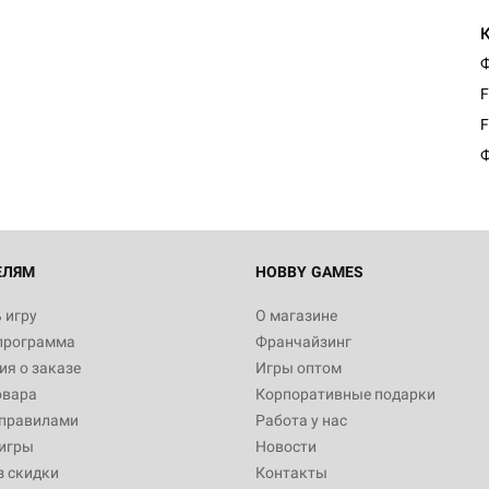
Ф
Настольная игра Hobby Worl
Египта
F
1 991
F
Ф
Настольная игра Hobby World
Белая смерть
12 990
ЕЛЯМ
HOBBY GAMES
 игру
О магазине
программа
Франчайзинг
Настольная игра Hobby World
я о заказе
Игры оптом
Сердце роя. Дисплей бустеро
овара
Корпоративные подарки
3 490
 правилами
Работа у нас
игры
Новости
з скидки
Контакты