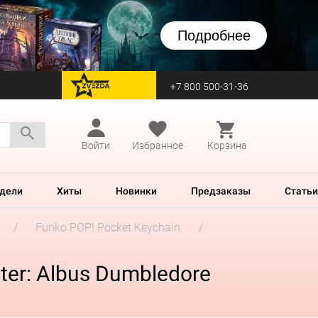
Подробнее
+7 800 500-31-36
перейти на Zvezda
Войти
Избранное
Корзина
дели
Хиты
Новинки
Предзаказы
Статьи
Funko POP! Pocket Keychain
ter: Albus Dumbledore