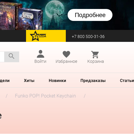
Подробнее
+7 800 500-31-36
перейти на Zvezda
Войти
Избранное
Корзина
дели
Хиты
Новинки
Предзаказы
Статьи
Funko POP! Pocket Keychain
e