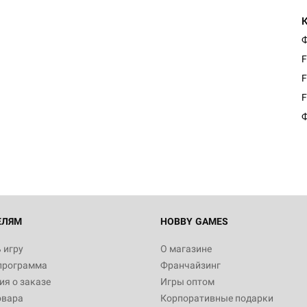
Ф
F
F
F
Ф
ЕЛЯМ
HOBBY GAMES
 игру
О магазине
программа
Франчайзинг
я о заказе
Игры оптом
овара
Корпоративные подарки