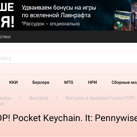
отеки
ККИ
Берсерк
MTG
НРИ
Сборные мо
ениры
Фигурки
Фигурки и брелоки Funko POP!
se
! Pocket Keychain. It: Pennywis