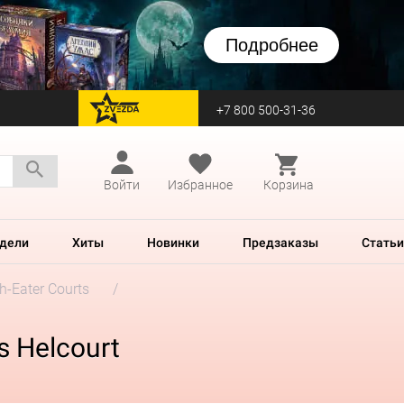
Подробнее
+7 800 500-31-36
перейти на Zvezda
Войти
Избранное
Корзина
дели
Хиты
Новинки
Предзаказы
Статьи
h-Eater Courts
s Helcourt