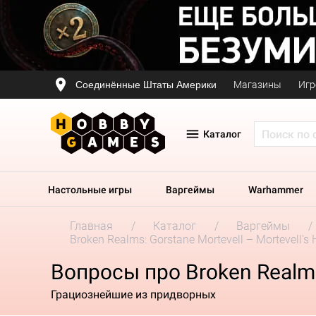
Соединённые Штаты Америки
Магазины
Игр
Каталог
Настольные игры
Варгеймы
Warhammer
Главная
Каталог
Варгеймы
Broken Realms: Gorstane Mortevell – Mortevell's 
Вопросы про Broken Realms:
Грациознейшие из придворных