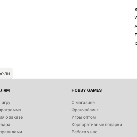
A
F
D
рели
ЕЛЯМ
HOBBY GAMES
 игру
О магазине
программа
Франчайзинг
я о заказе
Игры оптом
овара
Корпоративные подарки
 правилами
Работа у нас