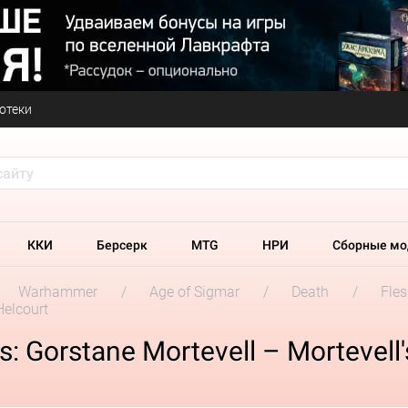
отеки
ККИ
Берсерк
MTG
НРИ
Сборные мо
Warhammer
Age of Sigmar
Death
Fles
Helcourt
 Gorstane Mortevell – Mortevell'