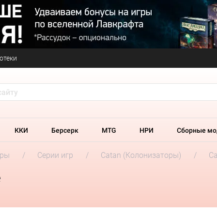
отеки
ККИ
Берсерк
MTG
НРИ
Сборные мо
гры
Серии игр
Catan (Колонизаторы)
Ca
е