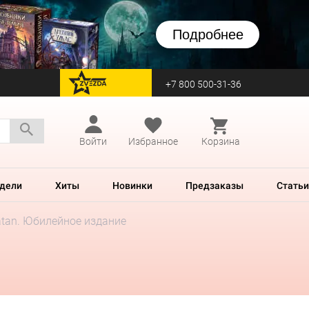
Подробнее
+7 800 500-31-36
перейти на Zvezda
Войти
Избранное
Корзина
дели
Хиты
Новинки
Предзаказы
Статьи
tan. Юбилейное издание