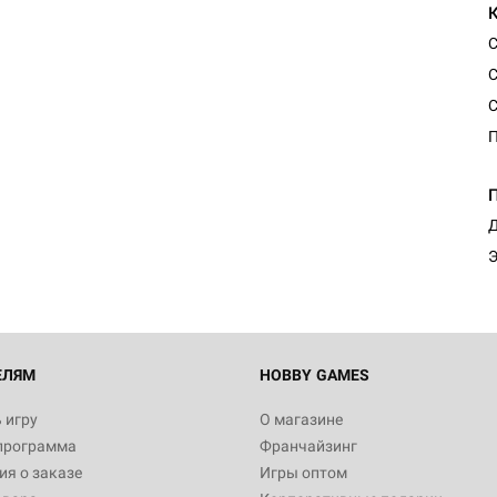
С
С
C
П
Д
Э
ЕЛЯМ
HOBBY GAMES
 игру
О магазине
программа
Франчайзинг
я о заказе
Игры оптом