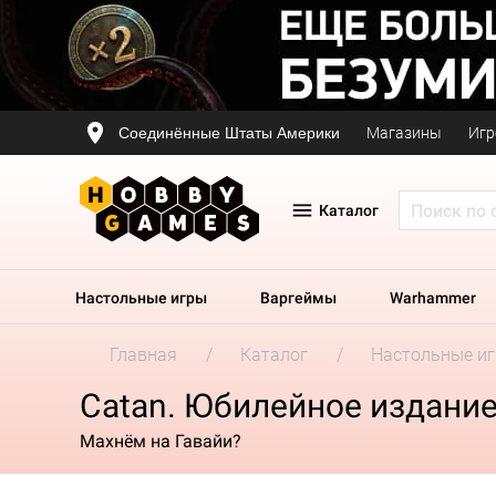
Соединённые Штаты Америки
Магазины
Игр
Каталог
Настольные игры
Варгеймы
Warhammer
Главная
Каталог
Настольные и
Catan. Юбилейное издани
Махнём на Гавайи?