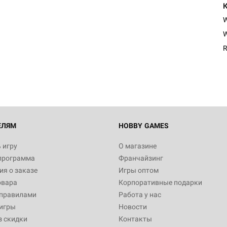
W
R
ЕЛЯМ
HOBBY GAMES
 игру
О магазине
программа
Франчайзинг
я о заказе
Игры оптом
овара
Корпоративные подарки
 правилами
Работа у нас
игры
Новости
з скидки
Контакты