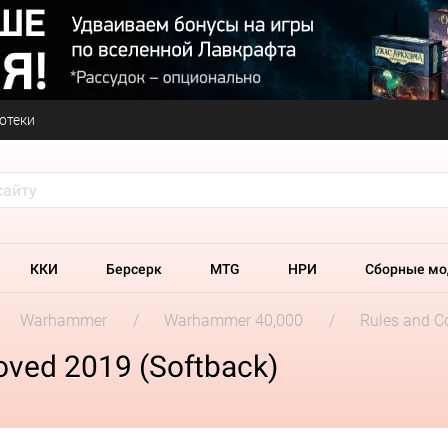
отеки
ККИ
Берсерк
MTG
НРИ
Сборные мо
Warhammer
Warhammer 40,000
Rules and C
ved 2019 (Softback)