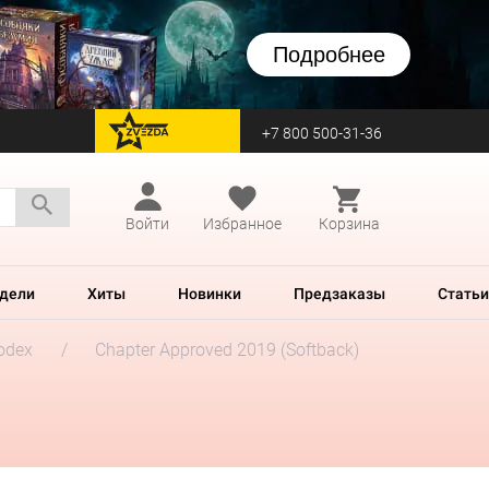
Подробнее
+7 800 500-31-36
перейти на Zvezda
Войти
Избранное
Корзина
дели
Хиты
Новинки
Предзаказы
Статьи
odex
Chapter Approved 2019 (Softback)