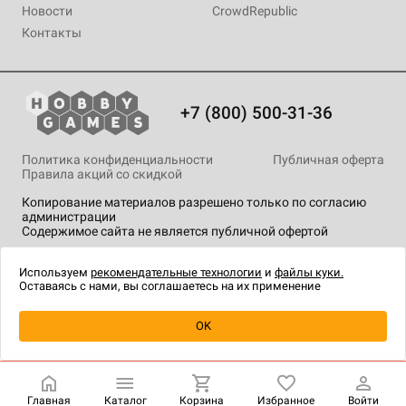
Новости
CrowdRepublic
Контакты
+7 (800) 500-31-36
Политика конфиденциальности
Публичная оферта
Правила акций со скидкой
Копирование материалов разрешено только по согласию
администрации
Содержимое сайта не является публичной офертой
На сайте Hobby Games применяются
рекомендательные
технологии
.
Используем
рекомендательные технологии
и
файлы куки.
Оставаясь с нами, вы соглашаетесь на их применение
Товар снят с продажи
OK
Главная
Каталог
Корзина
Избранное
Войти