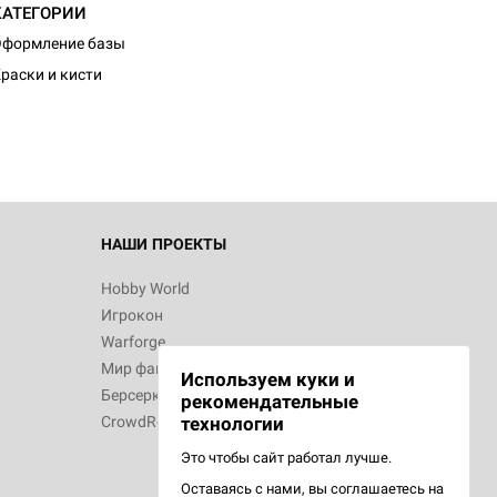
КАТЕГОРИИ
d Журнал
Оформление базы
к: Братья
раски и кисти
d Звёздные
НАШИ ПРОЕКТЫ
Hobby World
Игрокон
d Сумерки
Warforge
: Грозовой
Мир фантастики
Используем куки и
Берсерк
рекомендательные
CrowdRepublic
технологии
Это чтобы сайт работал лучше.
Оставаясь с нами, вы соглашаетесь на
d Ужас