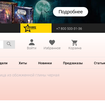
Подробнее
+7 800 500-31-36
перейти на Zvezda
Войти
Избранное
Корзина
дели
Хиты
Новинки
Предзаказы
Статьи
ица из обожженной глины черная