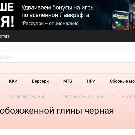
отеки
ККИ
Берсерк
MTG
НРИ
Сборные мо
Моделирование
Оформление базы
Череп
 обожженной глины черная