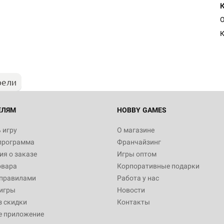
Настольная игра Hobby Worl
"Мир фантастики. Спецвыпус
Стругацкие"
К
1 490
рели
Настольная игра Hobby Worl
империи: Боевая тревога
799
ЕЛЯМ
HOBBY GAMES
 игру
О магазине
программа
Франчайзинг
Настольная игра Hobby Worl
я о заказе
Игры оптом
империи. Четвёртая редакция
овара
Корпоративные подарки
Рубеж
12 990
 правилами
Работа у нас
игры
Новости
з скидки
Контакты
е приложение
Настольная игра Hobby Worl