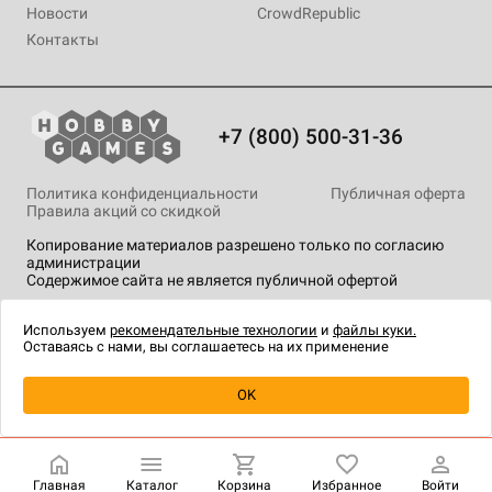
Новости
CrowdRepublic
Контакты
+7 (800) 500-31-36
Политика конфиденциальности
Публичная оферта
Правила акций со скидкой
Копирование материалов разрешено только по согласию
администрации
Содержимое сайта не является публичной офертой
На сайте Hobby Games применяются
рекомендательные
технологии
.
Используем
рекомендательные технологии
и
файлы куки.
Оставаясь с нами, вы соглашаетесь на их применение
Уведомить о наличии
OK
Главная
Каталог
Корзина
Избранное
Войти