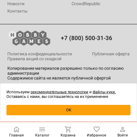
Новости
CrowdRepublic
Контакты
+7 (800) 500-31-36
Политика конфиденциальности
Публичная оферта
Правила акций со скидкой
Копирование материалов разрешено только по согласию
администрации
Содержимое сайта не является публичной офертой
На сайте Hobby Games применяются
рекомендательные
технологии
.
Используем
рекомендательные технологии
и
файлы куки.
Оставаясь с нами, вы соглашаетесь на их применение
Уведомить о наличии
OK
Главная
Каталог
Корзина
Избранное
Войти