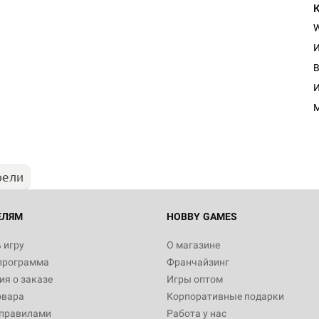
И
Настольная игра Hobby Worl
И
"Мир фантастики. Спецвыпус
Стругацкие"
1 490
рели
Настольная игра Hobby Worl
империи: Боевая тревога
799
ЕЛЯМ
HOBBY GAMES
 игру
О магазине
программа
Франчайзинг
Настольная игра Hobby Worl
я о заказе
Игры оптом
империи. Четвёртая редакция
овара
Корпоративные подарки
Рубеж
12 990
 правилами
Работа у нас