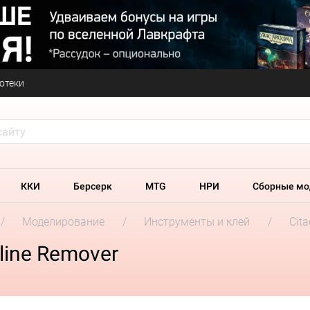
отеки
ККИ
Берсерк
MTG
НРИ
Сборные мо
Моделирование
Инструменты и клей
Cit
line Remover