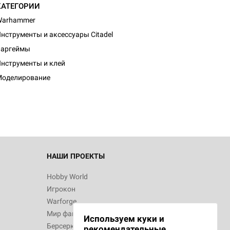
КАТЕГОРИИ
Warhammer
нструменты и аксессуары Citadel
Варгеймы
d Журнал
нструменты и клей
к: Братья
Моделирование
d Звёздные
НАШИ ПРОЕКТЫ
Hobby World
Игрокон
d Сумерки
Warforge
: Грозовой
Мир фантастики
Используем куки и
Берсерк
рекомендательные