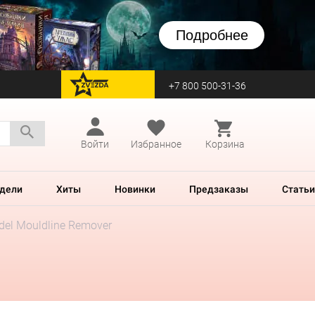
Подробнее
+7 800 500-31-36
перейти на Zvezda
Войти
Избранное
Корзина
дели
Хиты
Новинки
Предзаказы
Статьи
adel Mouldline Remover