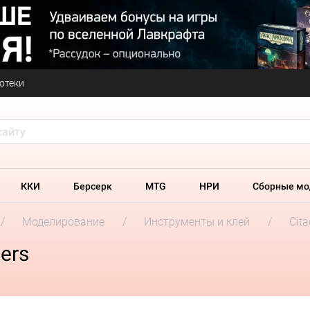
отеки
ККИ
Берсерк
MTG
НРИ
Сборные мо
Моделирование
Инструменты и клей
Cita
ers