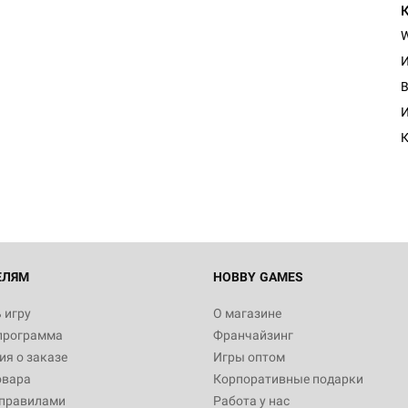
И
И
К
ЕЛЯМ
HOBBY GAMES
 игру
О магазине
программа
Франчайзинг
я о заказе
Игры оптом
овара
Корпоративные подарки
 правилами
Работа у нас