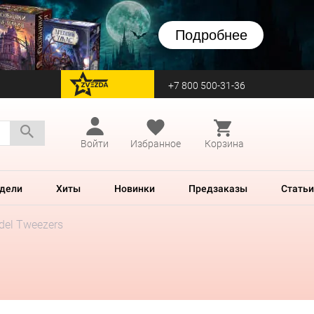
Подробнее
+7 800 500-31-36
перейти на Zvezda
Войти
Избранное
Корзина
дели
Хиты
Новинки
Предзаказы
Статьи
del Tweezers