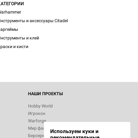
КАТЕГОРИИ
Warhammer
нструменты и аксессуары Citadel
Варгеймы
нструменты и клей
раски и кисти
НАШИ ПРОЕКТЫ
Hobby World
Игрокон
Warforge
Мир фантастики
Используем куки и
Берсерк
рекомендательные