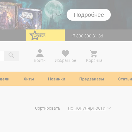
Подробнее
+7 800 500-31-36
перейти на Zvezda
Войти
Избранное
Корзина
дели
Хиты
Новинки
Предзаказы
Статьи
по популярности
Сортировать: