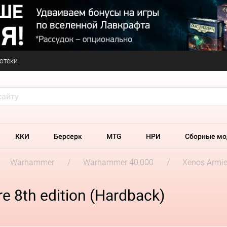
отеки
ККИ
Берсерк
MTG
НРИ
Сборные мо
Warhammer
Warhammer 40,000
Xenos Armi
e 8th edition (Hardback)