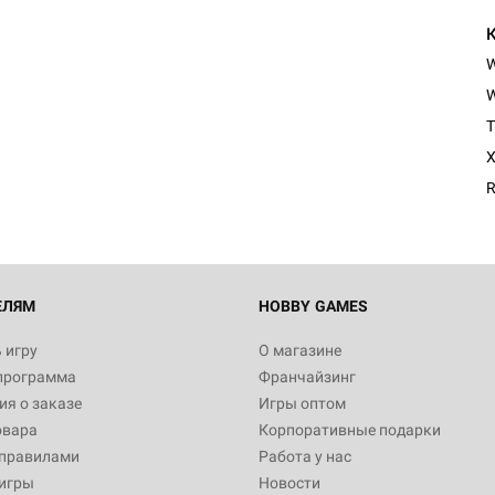
W
T
X
R
ЕЛЯМ
HOBBY GAMES
 игру
О магазине
программа
Франчайзинг
я о заказе
Игры оптом
овара
Корпоративные подарки
 правилами
Работа у нас
игры
Новости