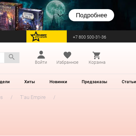
Подробнее
+7 800 500-31-36
перейти на Zvezda
Войти
Избранное
Корзина
дели
Хиты
Новинки
Предзаказы
Статьи
es
T'au Empire