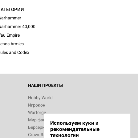
КАТЕГОРИИ
Warhammer
arhammer 40,000
'au Empire
enos Armies
ules and Codex
НАШИ ПРОЕКТЫ
Hobby World
Игрокон
Warforge
Мир фантастики
Используем куки и
Берсерк
рекомендательные
CrowdRepublic
технологии