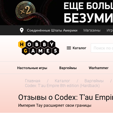
Соединённые Штаты Америки
Магазины
Игр
Каталог
Настольные игры
Варгеймы
Warhammer
Главная
Каталог
Варгеймы
Codex: T'au Empire 8th edition (Hardback)
Отзывы о Codex: T'au Empir
Империя Тау расширяет свои границы