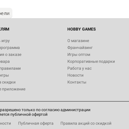
рели
ЕЛЯМ
HOBBY GAMES
 игру
О магазине
программа
Франчайзинг
я о заказе
Игры оптом
овара
Корпоративные подарки
 правилами
Работа у нас
игры
Новости
з скидки
Контакты
е приложение
разрешено только по согласию администрации
яется публичной офертой
ности
Публичная оферта
Правила акций со скидкой