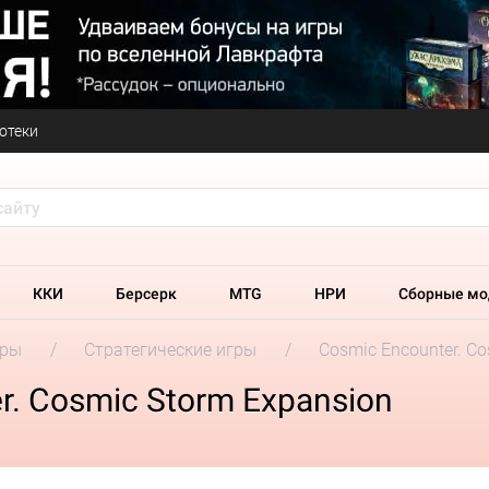
отеки
ККИ
Берсерк
MTG
НРИ
Сборные мо
гры
Стратегические игры
Cosmic Encounter. Co
. Cosmic Storm Expansion