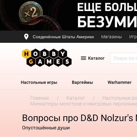
Соединённые Штаты Америки
Магазины
Игр
Каталог
Настольные игры
Варгеймы
Warhammer
Главная
Каталог
Настольные р
Миниатюры монстров и неигровых персонаж
Вопросы про D&D Nolzur's 
Опустошённые души