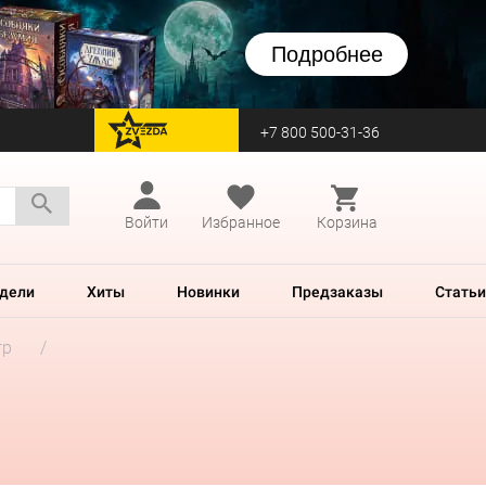
Подробнее
+7 800 500-31-36
перейти на Zvezda
Войти
Избранное
Корзина
дели
Хиты
Новинки
Предзаказы
Статьи
гр