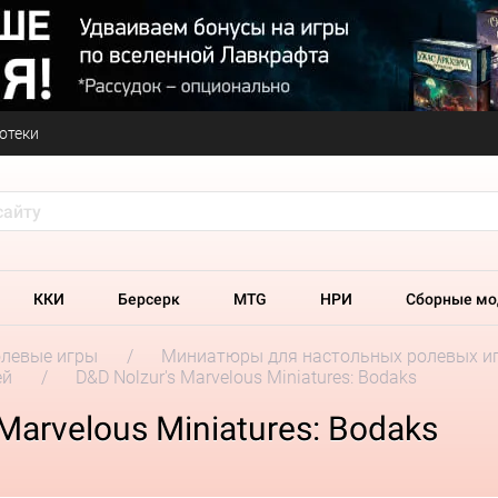
отеки
ККИ
Берсерк
MTG
НРИ
Сборные мо
олевые игры
Миниатюры для настольных ролевых и
ей
D&D Nolzur's Marvelous Miniatures: Bodaks
Marvelous Miniatures: Bodaks