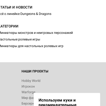
СТАТЬИ И НОВОСТИ
сё о линейке Dungeons & Dragons
КАТЕГОРИИ
d Монстры
иниатюры монстров и неигровых персонажей
астольные ролевые игры
иниатюры для настольных ролевых игр
 Зомбицид:
НАШИ ПРОЕКТЫ
Hobby World
Игрокон
d Ужас
Warforge
Мир фантастики
Используем куки и
Берсерк
рекомендательные