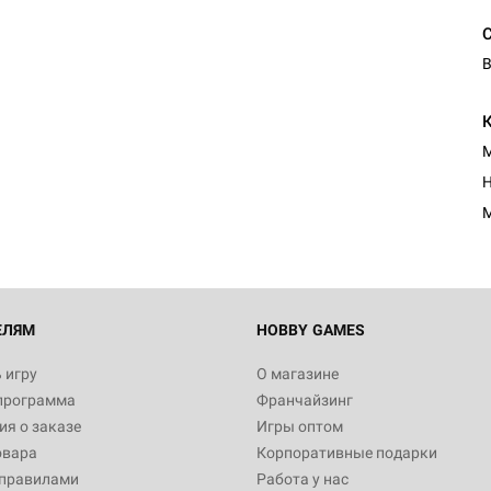
В
Настольная игра Hobby Worl
Египта
М
1 991
Н
М
Настольная игра Hobby World
Белая смерть
12 990
ЕЛЯМ
HOBBY GAMES
 игру
О магазине
программа
Франчайзинг
Настольная игра Hobby Worl
я о заказе
Игры оптом
Аркхэма. Карточная игра
овара
Корпоративные подарки
3 490
 правилами
Работа у нас