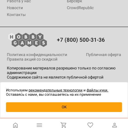
Работа у нас
Берсерк
Новости
CrowdRepublic
Контакты
+7 (800) 500-31-36
Политика конфиденциальности
Публичная оферта
Правила акций со скидкой
Копирование материалов разрешено только по согласию
администрации
Содержимое сайта не является публичной офертой
На сайте Hobby Games применяются
рекомендательные
технологии
.
Используем
рекомендательные технологии
и
файлы куки.
Оставаясь с нами, вы соглашаетесь на их применение
Уведомить о наличии
OK