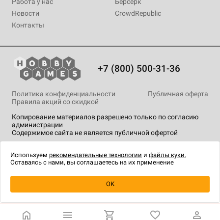
Работа у нас
Берсерк
Новости
CrowdRepublic
Контакты
+7 (800) 500-31-36
Политика конфиденциальности
Публичная оферта
Правила акций со скидкой
Копирование материалов разрешено только по согласию
администрации
Содержимое сайта не является публичной офертой
На сайте Hobby Games применяются
рекомендательные
технологии
.
Используем
рекомендательные технологии
и
файлы куки.
Оставаясь с нами, вы соглашаетесь на их применение
Уведомить о наличии
OK