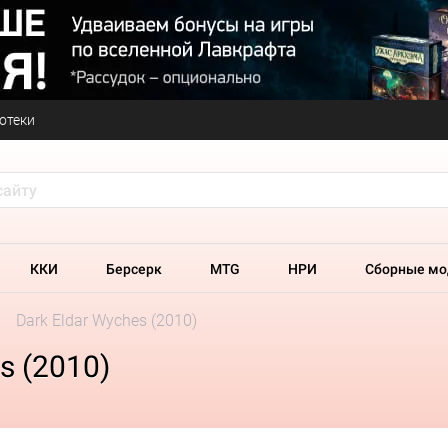
отеки
ККИ
Берсерк
MTG
НРИ
Сборные мо
Dark Eldar Wyches (2010)
s (2010)