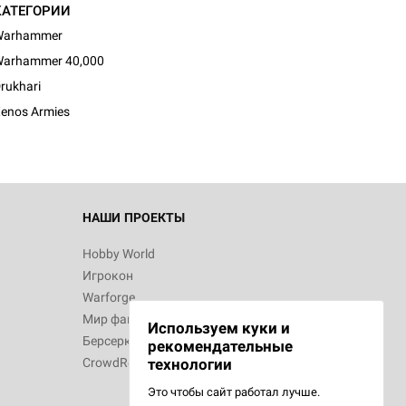
КАТЕГОРИИ
Warhammer
arhammer 40,000
rukhari
enos Armies
НАШИ ПРОЕКТЫ
Hobby World
Игрокон
Warforge
Мир фантастики
Используем куки и
Берсерк
рекомендательные
CrowdRepublic
технологии
Это чтобы сайт работал лучше.