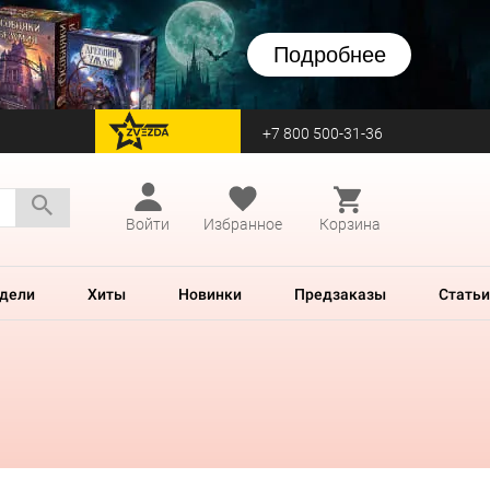
Подробнее
+7 800 500-31-36
перейти на Zvezda
Войти
Избранное
Корзина
дели
Хиты
Новинки
Предзаказы
Статьи