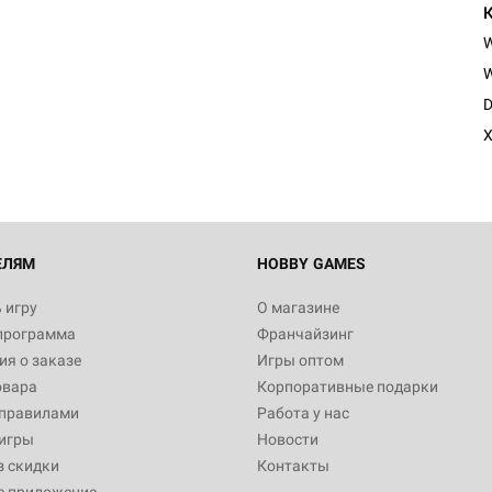
W
D
X
ЕЛЯМ
HOBBY GAMES
 игру
О магазине
программа
Франчайзинг
я о заказе
Игры оптом
овара
Корпоративные подарки
 правилами
Работа у нас
игры
Новости
з скидки
Контакты