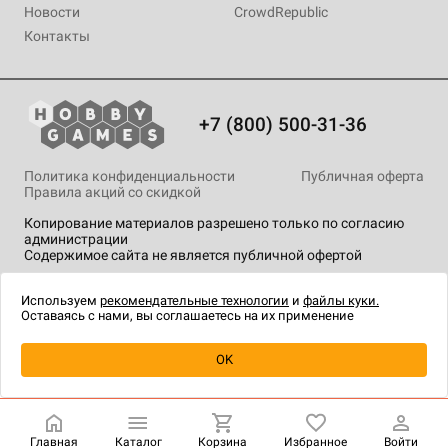
Новости
CrowdRepublic
Контакты
+7 (800) 500-31-36
Политика конфиденциальности
Публичная оферта
Правила акций со скидкой
Копирование материалов разрешено только по согласию
администрации
Содержимое сайта не является публичной офертой
На сайте Hobby Games применяются
рекомендательные
технологии
.
Используем
рекомендательные технологии
и
файлы куки.
Оставаясь с нами, вы соглашаетесь на их применение
Уведомить о наличии
OK
Главная
Каталог
Корзина
Избранное
Войти