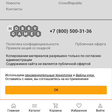
Новости
CrowdRepublic
Контакты
+7 (800) 500-31-36
Политика конфиденциальности
Публичная оферта
Правила акций со скидкой
Копирование материалов разрешено только по согласию
администрации
Содержимое сайта не является публичной офертой
На сайте Hobby Games применяются
рекомендательные
технологии
.
Используем
рекомендательные технологии
и
файлы куки.
Оставаясь с нами, вы соглашаетесь на их применение
Уведомить о наличии
OK
Главная
Каталог
Корзина
Избранное
Войти