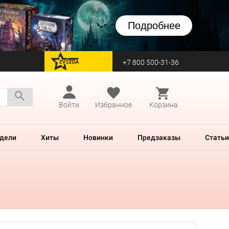
Подробнее
+7 800 500-31-36
перейти на Zvezda
Войти
Избранное
Корзина
дели
Хиты
Новинки
Предзаказы
Статьи