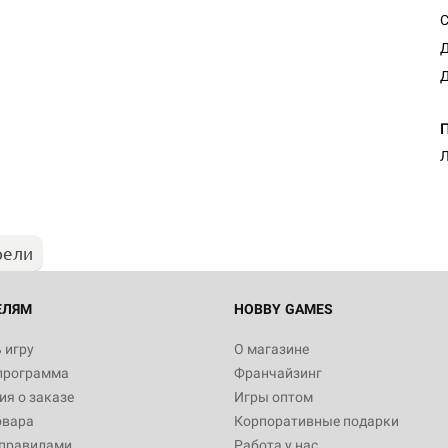
С
Д
Д
Л
рели
ЕЛЯМ
HOBBY GAMES
 игру
О магазине
программа
Франчайзинг
я о заказе
Игры оптом
овара
Корпоративные подарки
 правилами
Работа у нас