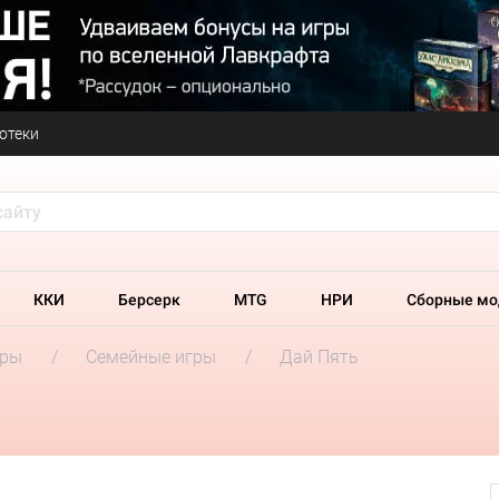
отеки
ККИ
Берсерк
MTG
НРИ
Сборные мо
гры
Семейные игры
Дай Пять