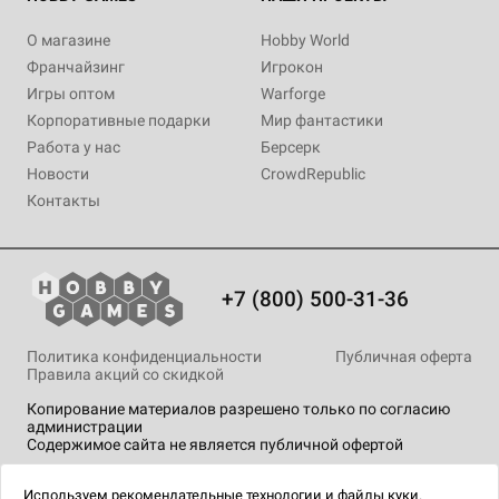
О магазине
Hobby World
Франчайзинг
Игрокон
Игры оптом
Warforge
Корпоративные подарки
Мир фантастики
Работа у нас
Берсерк
Новости
CrowdRepublic
Контакты
+7 (800) 500-31-36
Политика конфиденциальности
Публичная оферта
Правила акций со скидкой
Копирование материалов разрешено только по согласию
администрации
Содержимое сайта не является публичной офертой
На сайте Hobby Games применяются
рекомендательные
технологии
.
Используем
рекомендательные технологии
и
файлы куки.