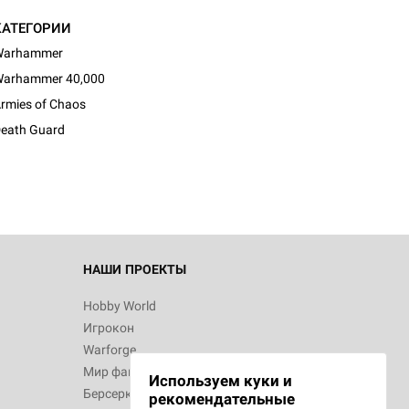
КАТЕГОРИИ
Warhammer
arhammer 40,000
rmies of Chaos
eath Guard
НАШИ ПРОЕКТЫ
Hobby World
Игрокон
Warforge
Мир фантастики
Используем куки и
Берсерк
рекомендательные