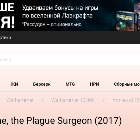
отеки
ККИ
Берсерк
MTG
НРИ
Сборные мо
Warhammer
Warhammer 40,000
Armies of C
, the Plague Surgeon (2017)