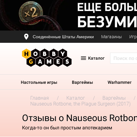
Соединённые Штаты Америки
Магазины
Игр
Каталог
Настольные игры
Варгеймы
Warhammer
Главная
Каталог
Варгеймы
Nauseous Rotbone, the Plague Surgeon (2017)
Отзывы о Nauseous Rotbone
Когда-то он был простым апотекарием