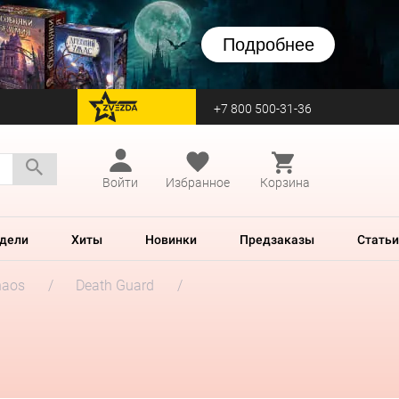
Подробнее
+7 800 500-31-36
перейти на Zvezda
Войти
Избранное
Корзина
дели
Хиты
Новинки
Предзаказы
Статьи
haos
Death Guard