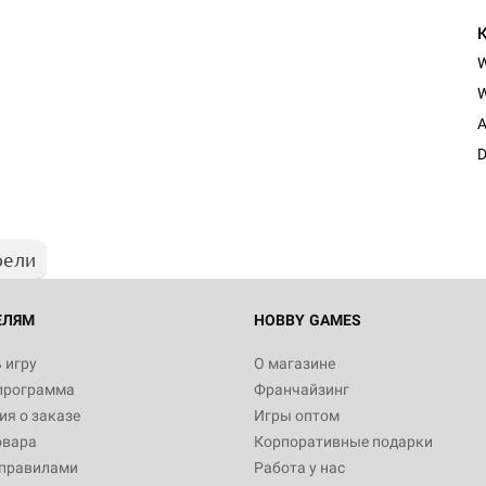
W
A
D
рели
ЕЛЯМ
HOBBY GAMES
 игру
О магазине
программа
Франчайзинг
я о заказе
Игры оптом
овара
Корпоративные подарки
 правилами
Работа у нас