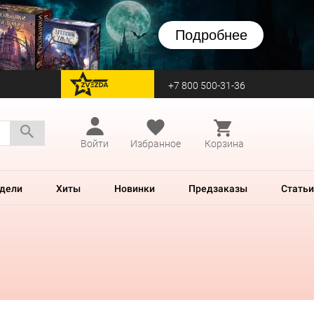
Подробнее
+7 800 500-31-36
перейти на Zvezda
Войти
Избранное
Корзина
дели
Хиты
Новинки
Предзаказы
Статьи