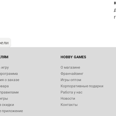
Д
Г
рели
ЕЛЯМ
HOBBY GAMES
 игру
О магазине
программа
Франчайзинг
я о заказе
Игры оптом
овара
Корпоративные подарки
 правилами
Работа у нас
игры
Новости
з скидки
Контакты
е приложение