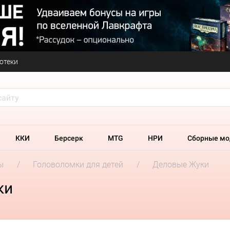
отеки
ККИ
Берсерк
MTG
НРИ
Сборные мо
ы
Головоломки для детей
Деловые Жуки
ки