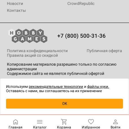
Новости
CrowdRepublic
Контакты
+7 (800) 500-31-36
Политика конфиденциальности
Публичная оферта
Правила акций со скидкой
Копирование материалов разрешено только по согласию
администрации
Содержимое сайта не является публичной офертой
На сайте Hobby Games применяются
рекомендательные
технологии
.
Используем
рекомендательные технологии
и
файлы куки.
Оставаясь с нами, вы соглашаетесь на их применение
Уведомить о наличии
OK
Главная
Каталог
Корзина
Избранное
Войти