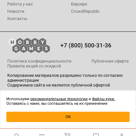
Работа у нас
Берсерк
Новости
CrowdRepublic
Контакты
+7 (800) 500-31-36
Политика конфиденциальности
Публичная оферта
Правила акций со скидкой
Копирование материалов разрешено только по согласию
администрации
Содержимое сайта не является публичной офертой
На сайте Hobby Games применяются
рекомендательные
технологии
.
Используем
рекомендательные технологии
и
файлы куки.
Оставаясь с нами, вы соглашаетесь на их применение
Товар снят с продажи
OK