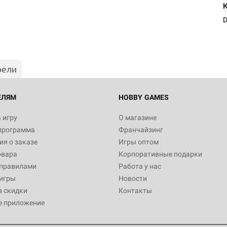
D
рели
ЕЛЯМ
HOBBY GAMES
 игру
О магазине
программа
Франчайзинг
я о заказе
Игры оптом
овара
Корпоративные подарки
 правилами
Работа у нас
игры
Новости
з скидки
Контакты
е приложение