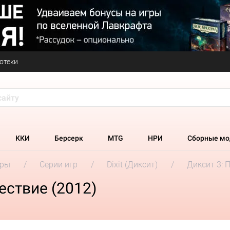
отеки
ККИ
Берсерк
MTG
НРИ
Сборные мо
гры
Серии игр
Dixit (Диксит)
Диксит 3: 
ествие (2012)