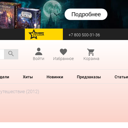
Подробнее
+7 800 500-31-36
перейти на Zvezda
Войти
Избранное
Корзина
дели
Хиты
Новинки
Предзаказы
Статьи
Путешествие (2012)