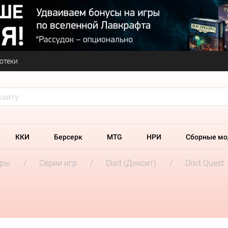
отеки
ККИ
Берсерк
MTG
НРИ
Сборные мо
гры
Серии игр
Dixit (Диксит)
Dixit Quest