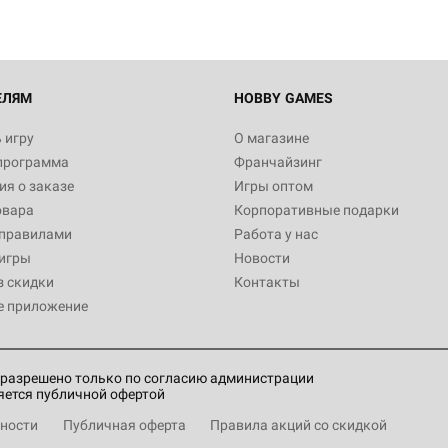
ЕЛЯМ
HOBBY GAMES
 игру
О магазине
программа
Франчайзинг
я о заказе
Игры оптом
овара
Корпоративные подарки
 правилами
Работа у нас
игры
Новости
з скидки
Контакты
е приложение
разрешено только по согласию администрации
яется публичной офертой
ности
Публичная оферта
Правила акций со скидкой