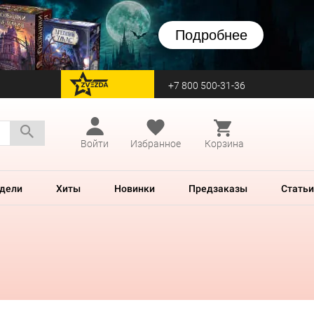
Подробнее
+7 800 500-31-36
перейти на Zvezda
Войти
Избранное
Корзина
дели
Хиты
Новинки
Предзаказы
Статьи