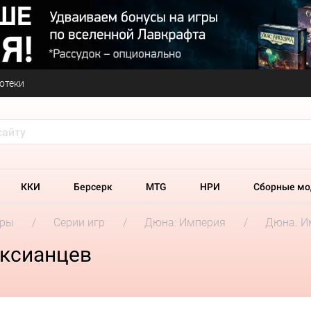
отеки
ККИ
Берсерк
MTG
НРИ
Сборные мо
гры
Серии игр
Дюна: Империя
Дюна. И
иксианцев