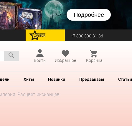
Подробнее
+7 800 500-31-36
перейти на Zvezda
Войти
Избранное
Корзина
дели
Хиты
Новинки
Предзаказы
Статьи
мперия: Расцвет иксианцев