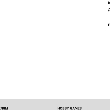
Д
Настольная игра Hobby Worl
Египта
1 991
Настольная игра Hobby World
Белая смерть
12 990
ЕЛЯМ
HOBBY GAMES