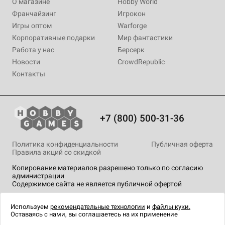
О магазине
Hobby World
Франчайзинг
Игрокон
Игры оптом
Warforge
Корпоративные подарки
Мир фантастики
Работа у нас
Берсерк
Новости
CrowdRepublic
Контакты
+7 (800) 500-31-36
Политика конфиденциальности
Публичная оферта
Правила акций со скидкой
Копирование материалов разрешено только по согласию
администрации
Содержимое сайта не является публичной офертой
На сайте Hobby Games применяются
рекомендательные
технологии
.
Используем
рекомендательные технологии
и
файлы куки.
Оставаясь с нами, вы соглашаетесь на их применение