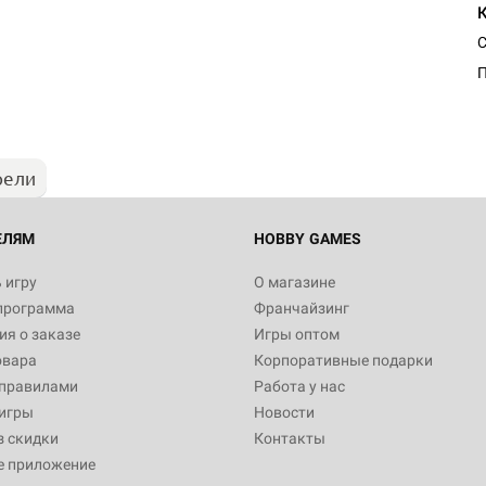
С
П
рели
ЕЛЯМ
HOBBY GAMES
 игру
О магазине
программа
Франчайзинг
я о заказе
Игры оптом
овара
Корпоративные подарки
 правилами
Работа у нас
игры
Новости
з скидки
Контакты
е приложение