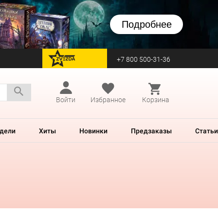
Подробнее
+7 800 500-31-36
перейти на Zvezda
Войти
Избранное
Корзина
дели
Хиты
Новинки
Предзаказы
Статьи