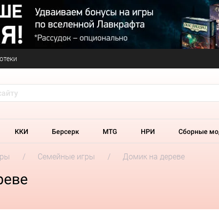
отеки
ККИ
Берсерк
MTG
НРИ
Сборные мо
гры
Семейные игры
Домик на дереве
реве