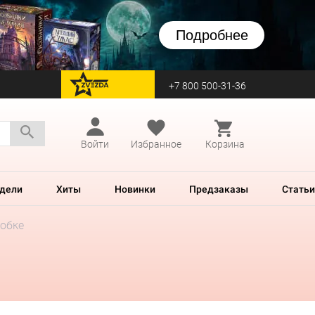
Подробнее
+7 800 500-31-36
перейти на Zvezda
Войти
Избранное
Корзина
дели
Хиты
Новинки
Предзаказы
Статьи
робке