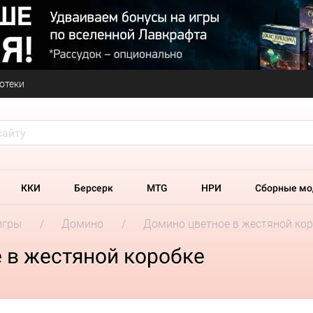
отеки
ККИ
Берсерк
MTG
НРИ
Сборные мо
игры
Домино
Домино цветное в жестяной ко
 в жестяной коробке