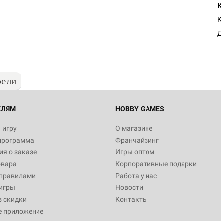
К
рели
ЕЛЯМ
HOBBY GAMES
 игру
О магазине
программа
Франчайзинг
я о заказе
Игры оптом
овара
Корпоративные подарки
 правилами
Работа у нас
игры
Новости
з скидки
Контакты
е приложение