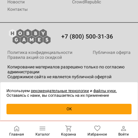
Новости
CrowdRepublic
Контакты
+7 (800) 500-31-36
Политика конфиденциальности
Публичная оферта
Правила акций со скидкой
Копирование материалов разрешено только по согласию
администрации
Содержимое сайта не является публичной офертой
На сайте Hobby Games применяются
рекомендательные
технологии
.
Используем
рекомендательные технологии
и
файлы куки.
Оставаясь с нами, вы соглашаетесь на их применение
Уведомить о наличии
OK
Главная
Каталог
Корзина
Избранное
Войти